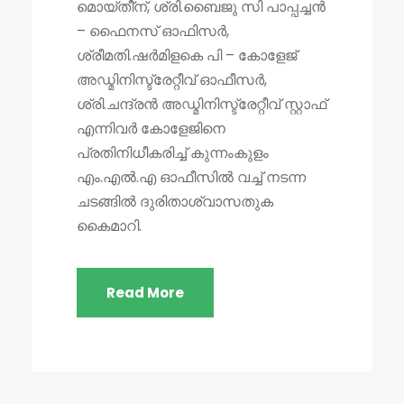
മൊയ്തീ്ന്, ശ്രി.ബൈജു സി പാപ്പച്ചൻ
– ഫൈനസ് ഓഫിസർ,
ശ്രീമതി.ഷർമിളകെ പി – കോളേജ്
അഡ്മിനിസ്ട്രേറ്റീവ് ഓഫീസർ,
ശ്രി.ചന്ദ്രൻ അഡ്മിനിസ്ട്രേറ്റീവ് സ്റ്റാഫ്
എന്നിവർ കോളേജിനെ
പ്രതിനിധീകരിച്ച് കുന്നംകുളം
എം.എൽ.എ ഓഫീസിൽ വച്ച് നടന്ന
ചടങ്ങിൽ ദുരിതാശ്വാസതുക
കൈമാറി.
Read More