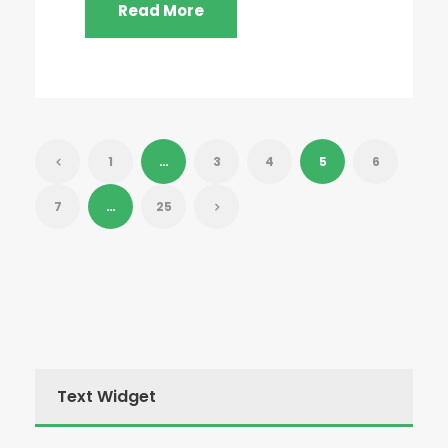
Read More
1
…
3
4
5
6
7
…
25
Text Widget