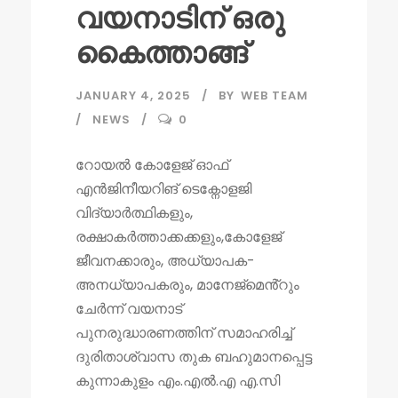
വയനാടിന് ഒരു
കൈത്താങ്ങ്
JANUARY 4, 2025
BY
WEB TEAM
NEWS
0
റോയൽ കോളേജ് ഓഫ്
എൻജിനീയറിങ് ടെക്നോളജി
വിദ്യാർത്ഥികളും,
രക്ഷാകർത്താക്കക്കളും,കോളേജ്
ജീവനക്കാരും, അധ്യാപക-
അനധ്യാപകരും, മാനേജ്മെൻ്റും
ചേർന്ന് വയനാട്
പുനരുദ്ധാരണത്തിന് സമാഹരിച്ച്
ദുരിതാശ്വാസ തുക ബഹുമാനപ്പെട്ട
കുന്നാകുളം എം.എൽ.എ എ.സി